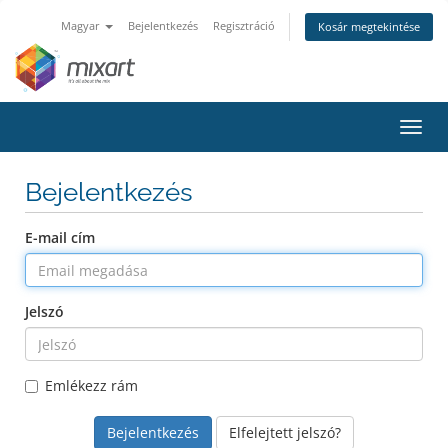
Magyar
Bejelentkezés
Regisztráció
Kosár megtekintése
Váltá
a
navig
Bejelentkezés
E-mail cím
Jelszó
Emlékezz rám
Elfelejtett jelszó?