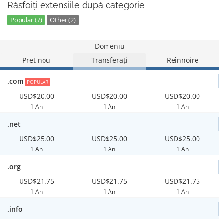
Răsfoiți extensiile după categorie
Popular (7)
Other (2)
Domeniu
Pret nou
Transferați
Reînnoire
.com
POPULAR
USD$20.00
USD$20.00
USD$20.00
1 An
1 An
1 An
.net
USD$25.00
USD$25.00
USD$25.00
1 An
1 An
1 An
.org
USD$21.75
USD$21.75
USD$21.75
1 An
1 An
1 An
.info