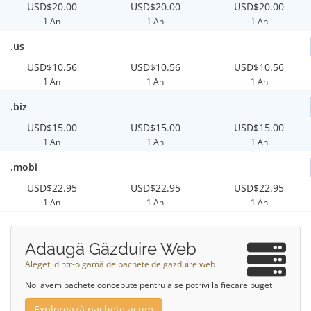
USD$20.00
USD$20.00
USD$20.00
1 An
1 An
1 An
.us
USD$10.56
USD$10.56
USD$10.56
1 An
1 An
1 An
.biz
USD$15.00
USD$15.00
USD$15.00
1 An
1 An
1 An
.mobi
USD$22.95
USD$22.95
USD$22.95
1 An
1 An
1 An
Adaugă Găzduire Web
Alegeți dintr-o gamă de pachete de gazduire web
Noi avem pachete concepute pentru a se potrivi la fiecare buget
Explorează pachete acum